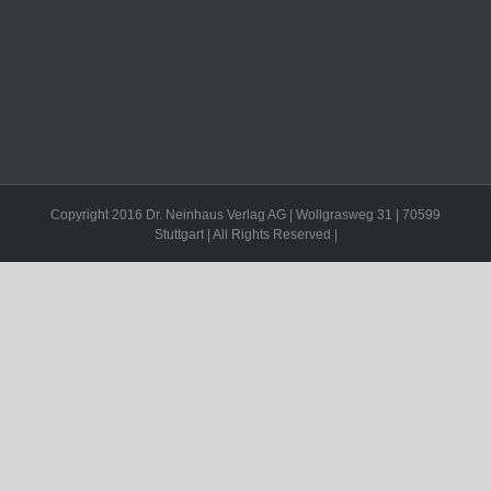
Copyright 2016 Dr. Neinhaus Verlag AG | Wollgrasweg 31 | 70599
Stuttgart | All Rights Reserved |