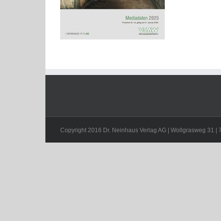
Copyright 2016 Dr. Neinhaus Verlag AG | Wollgrasweg 31 | 70