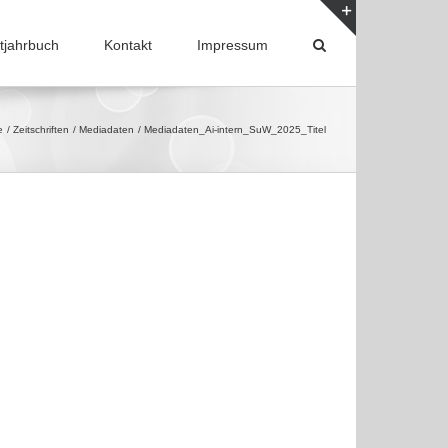
tjahrbuch
Kontakt
Impressum
Toggle
Sliding
Bar
Area
e
Zeitschriften
Mediadaten
Mediadaten_Ai-intern_SuW_2025_Titel