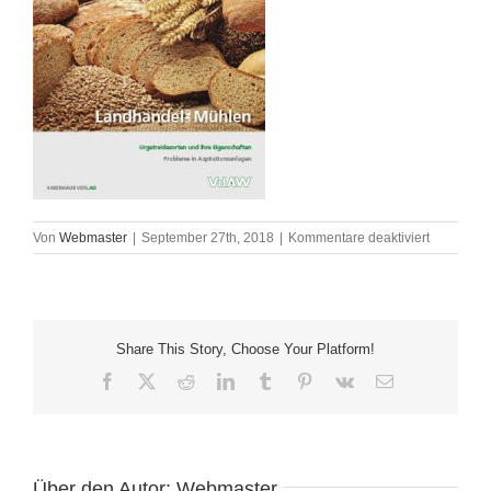
für
Von
Webmaster
|
September 27th, 2018
|
Kommentare deaktiviert
Landhand
und
Mühlen_18
Share This Story, Choose Your Platform!
Facebook
X
Reddit
LinkedIn
Tumblr
Pinterest
Vk
E-
Mail
Über den Autor:
Webmaster