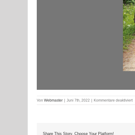
f
Von
Webmaster
|
Juni 7th, 2022
|
Kommentare deaktiviert
D
i
3
Share This Story, Choose Your Platform!