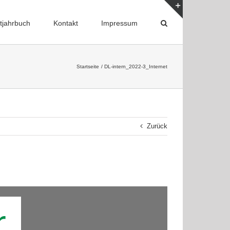
tjahrbuch
Kontakt
Impressum
Toggle
Sliding
Bar
Area
Startseite
DL-intern_2022-3_Internet
Zurück