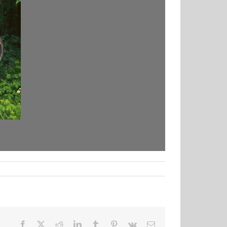
Facebook
X
Reddit
LinkedIn
Tumblr
Pinterest
Vk
E-