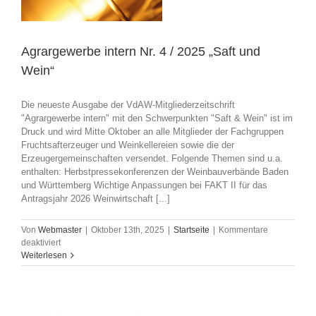
Agrargewerbe intern Nr. 4 / 2025 „Saft und
Wein“
Die neueste Ausgabe der VdAW-Mitgliederzeitschrift
"Agrargewerbe intern" mit den Schwerpunkten "Saft & Wein" ist im
Druck und wird Mitte Oktober an alle Mitglieder der Fachgruppen
Fruchtsafterzeuger und Weinkellereien sowie die der
Erzeugergemeinschaften versendet. Folgende Themen sind u.a.
enthalten: Herbstpressekonferenzen der Weinbauverbände Baden
und Württemberg Wichtige Anpassungen bei FAKT II für das
Antragsjahr 2026 Weinwirtschaft [...]
Von
Webmaster
|
Oktober 13th, 2025
|
Startseite
|
Kommentare
für
deaktiviert
Agrargewerbe
Weiterlesen
intern
Nr.
4
/