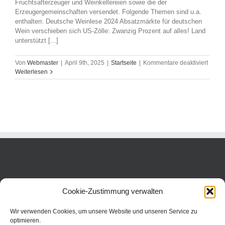
Fruchtsafterzeuger und Weinkellereien sowie die der
Erzeugergemeinschaften versendet. Folgende Themen sind u.a.
enthalten: Deutsche Weinlese 2024 Absatzmärkte für deutschen
Wein verschieben sich US-Zölle: Zwanzig Prozent auf alles! Land
unterstützt [...]
für
Von
Webmaster
|
April 9th, 2025
|
Startseite
|
Kommentare deaktiviert
Agrar
Weiterlesen
intern
Nr.
2
/
2025
„Saft
und
Wein“
Cookie-Zustimmung verwalten
Wir verwenden Cookies, um unsere Website und unseren Service zu
optimieren.