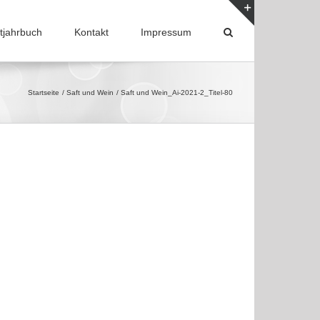
tjahrbuch
Kontakt
Impressum
Toggle
Sliding
Bar
Area
Startseite
Saft und Wein
Saft und Wein_Ai-2021-2_Titel-80