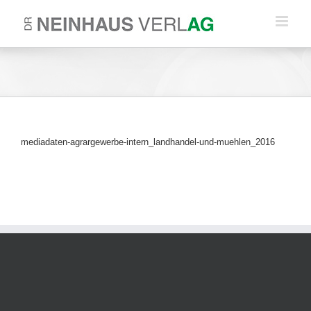
Zum
Inhalt
springen
mediadaten-agrargewerbe-intern_landhandel-und-muehlen_2016