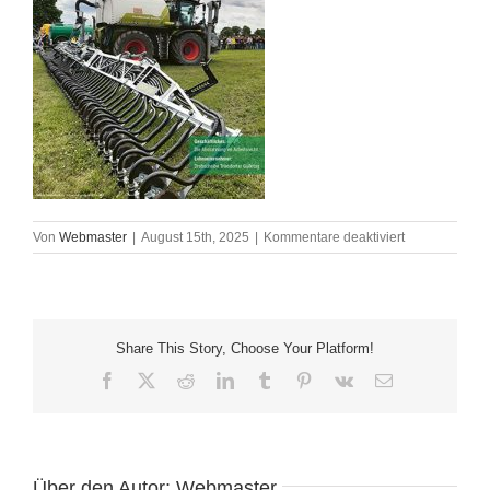
für
Von
Webmaster
|
August 15th, 2025
|
Kommentare deaktiviert
DL-
intern_2025-
04_Titel
Share This Story, Choose Your Platform!
Facebook
X
Reddit
LinkedIn
Tumblr
Pinterest
Vk
E-
Mail
Über den Autor:
Webmaster