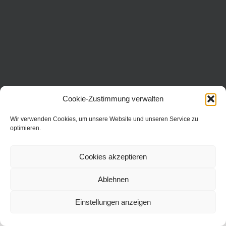
Cookie-Zustimmung verwalten
Copyright 2016 Dr. Neinhaus Verlag AG | Wollgrasweg 31 | 70599
Wir verwenden Cookies, um unsere Website und unseren Service zu
Stuttgart | All Rights Reserved |
optimieren.
Cookies akzeptieren
Ablehnen
Einstellungen anzeigen