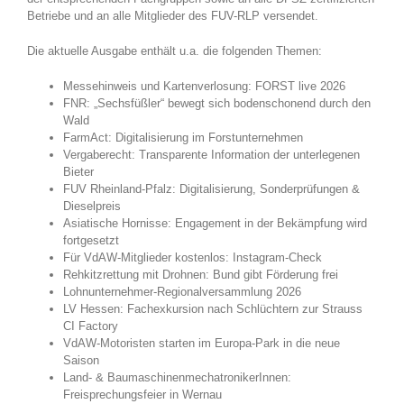
Betriebe und an alle Mitglieder des FUV-RLP versendet.
Die aktuelle Ausgabe enthält u.a. die folgenden Themen:
Messehinweis und Kartenverlosung: FORST live 2026
FNR: „Sechsfüßler“ bewegt sich bodenschonend durch den
Wald
FarmAct: Digitalisierung im Forstunternehmen
Vergaberecht: Transparente Information der unterlegenen
Bieter
FUV Rheinland-Pfalz: Digitalisierung, Sonderprüfungen &
Dieselpreis
Asiatische Hornisse: Engagement in der Bekämpfung wird
fortgesetzt
Für VdAW-Mitglieder kostenlos: Instagram-Check
Rehkitzrettung mit Drohnen: Bund gibt Förderung frei
Lohnunternehmer-Regionalversammlung 2026
LV Hessen: Fachexkursion nach Schlüchtern zur Strauss
CI Factory
VdAW-Motoristen starten im Europa-Park in die neue
Saison
Land- & BaumaschinenmechatronikerInnen:
Freisprechungsfeier in Wernau