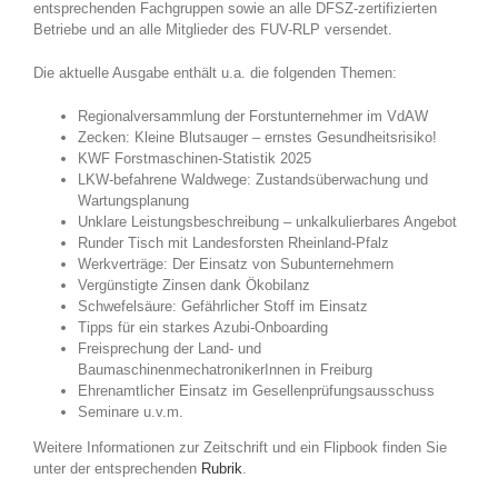
entsprechenden Fachgruppen sowie an alle DFSZ-zertifizierten
Betriebe und an alle Mitglieder des FUV-RLP versendet.
Die aktuelle Ausgabe enthält u.a. die folgenden Themen:
Regionalversammlung der Forstunternehmer im VdAW
Zecken: Kleine Blutsauger – ernstes Gesundheitsrisiko!
KWF Forstmaschinen-Statistik 2025
LKW-befahrene Waldwege: Zustandsüberwachung und
Wartungsplanung
Unklare Leistungsbeschreibung – unkalkulierbares Angebot
Runder Tisch mit Landesforsten Rheinland-Pfalz
Werkverträge: Der Einsatz von Subunternehmern
Vergünstigte Zinsen dank Ökobilanz
Schwefelsäure: Gefährlicher Stoff im Einsatz
Tipps für ein starkes Azubi-Onboarding
Freisprechung der Land- und
BaumaschinenmechatronikerInnen in Freiburg
Ehrenamtlicher Einsatz im Gesellenprüfungsausschuss
Seminare u.v.m.
Weitere Informationen zur Zeitschrift und ein Flipbook finden Sie
unter der entsprechenden
Rubrik
.