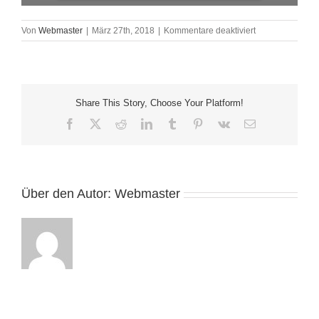
für
Von
Webmaster
|
März 27th, 2018
|
Kommentare deaktiviert
Landhandel
und
Mühlen_1801_In
Share This Story, Choose Your Platform!
Facebook
X
Reddit
LinkedIn
Tumblr
Pinterest
Vk
E-
Mail
Über den Autor:
Webmaster