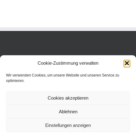
Cookie-Zustimmung verwalten
Wir verwenden Cookies, um unsere Website und unseren Service zu
optimieren.
Cookies akzeptieren
Ablehnen
Einstellungen anzeigen
Copyright 2016 Dr. Neinhaus Verlag AG | Wollgrasweg 31 | 70599
Stuttgart | All Rights Reserved |