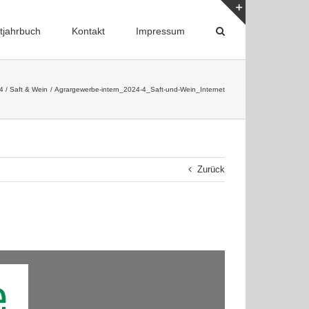
tjahrbuch
Kontakt
Impressum
Toggle
Sliding
Bar
Area
4 / Saft & Wein
Agrargewerbe-intern_2024-4_Saft-und-Wein_Internet
Zurück