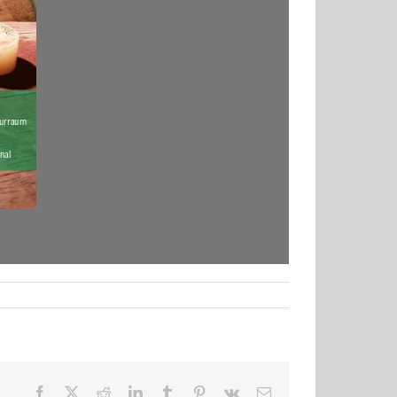
Facebook
X
Reddit
LinkedIn
Tumblr
Pinterest
Vk
E-