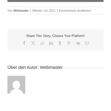
für
Von
Webmaster
|
Oktober 1st, 2021
|
Kommentare deaktiviert
DL-
intern_2021-
5_Internet
Share This Story, Choose Your Platform!
Facebook
X
Reddit
LinkedIn
Tumblr
Pinterest
Vk
E-
Mail
Über den Autor:
Webmaster