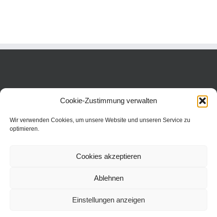
Cookie-Zustimmung verwalten
Wir verwenden Cookies, um unsere Website und unseren Service zu
optimieren.
Cookies akzeptieren
Ablehnen
Einstellungen anzeigen
Copyright 2016 Dr. Neinhaus Verlag AG | Wollgrasweg 31 | 70599
Stuttgart | All Rights Reserved |