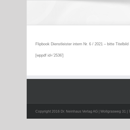
Zum
Inhalt
springen
Flipbook Dienstleister intern Nr. 6 / 2021 – bitte Titelbild
[wppdf id=’2536′]
Copyright 2016 Dr. Neinhaus Verlag AG | Wollgrasweg 31 | 70