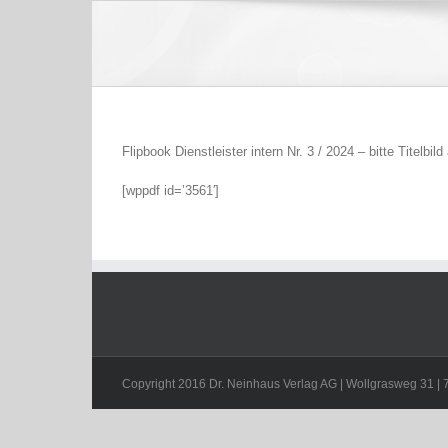
Zum
Inhalt
springen
Flipbook Dienstleister intern Nr. 3 / 2024 – bitte Titelbild
[wppdf id=’3561′]
Copyright 2016 Dr. Neinhaus Verlag AG | Wollgrasweg 31 | 70