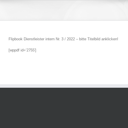
Zum
Inhalt
springen
Flipbook Dienstleister intern Nr. 3 / 2022 – bitte Titelbild anklicken!
[wppdf id=’2755′]