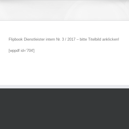
Zum
Inhalt
springen
Flipbook Dienstleister intern Nr. 3 / 2017 – bitte Titelbild anklicken!
[wppdf id=’704′]