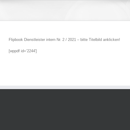
Zum
Inhalt
springen
Flipbook Dienstleister intern Nr. 2 / 2021 – bitte Titelbild anklicken!
[wppdf id=’2244′]