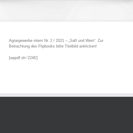
Zum
Inhalt
springen
Agrargewerbe intern Nr. 2 / 2021 – „Saft und Wein“. Zur
Betrachtung des Flipbooks bitte Titelbild anklicken!
[wppdf id=’2246′]